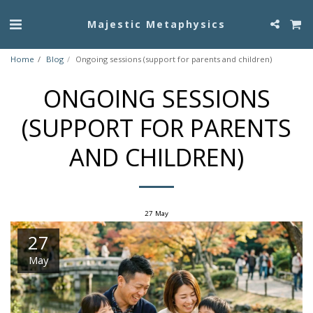
Majestic Metaphysics
Home
Blog
Ongoing sessions (support for parents and children)
ONGOING SESSIONS
(SUPPORT FOR PARENTS
AND CHILDREN)
27
May
27
May