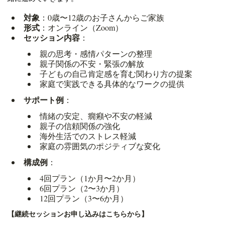
対象
：0歳〜12歳のお子さんからご家族
形式
：オンライン（Zoom）
セッション内容
：
親の思考・感情パターンの整理
親子関係の不安・緊張の解放
子どもの自己肯定感を育む関わり方の提案
家庭で実践できる具体的なワークの提供
サポート例
：
情緒の安定、癇癪や不安の軽減
親子の信頼関係の強化
海外生活でのストレス軽減
家庭の雰囲気のポジティブな変化
構成例
：
4回プラン（1か月〜2か月）
6回プラン（2〜3か月）
12回プラン（3〜6か月）
【継続セッションお申し込みはこちらから】