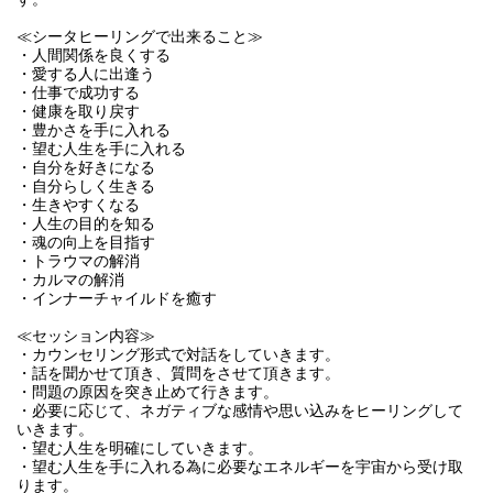
≪シータヒーリングで出来ること≫

・人間関係を良くする

・愛する人に出逢う

・仕事で成功する

・健康を取り戻す

・豊かさを手に入れる

・望む人生を手に入れる

・自分を好きになる

・自分らしく生きる

・生きやすくなる

・人生の目的を知る

・魂の向上を目指す

・トラウマの解消

・カルマの解消

・インナーチャイルドを癒す

≪セッション内容≫

・カウンセリング形式で対話をしていきます。

・話を聞かせて頂き、質問をさせて頂きます。

・問題の原因を突き止めて行きます。

・必要に応じて、ネガティブな感情や思い込みをヒーリングして
いきます。

・望む人生を明確にしていきます。

・望む人生を手に入れる為に必要なエネルギーを宇宙から受け取
ります。
